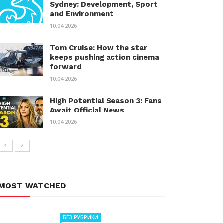
Sydney: Development, Sport
and Environment
10.04.2026
Tom Cruise: How the star
keeps pushing action cinema
forward
10.04.2026
High Potential Season 3: Fans
Await Official News
10.04.2026
MOST WATCHED
БЕЗ РУБРИКИ