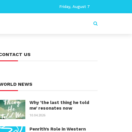
Friday, August 7
CONTACT US
WORLD NEWS
Why ‘the last thing he told
me’ resonates now
10.04.2026
Penrith’s Role in Western