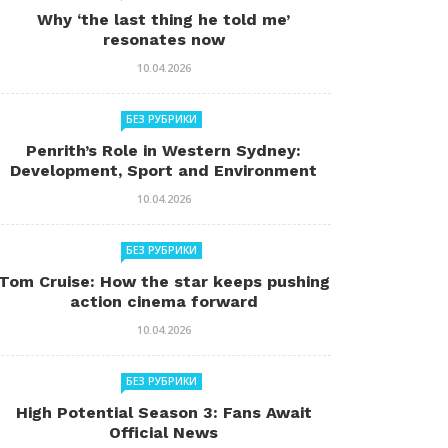
Why ‘the last thing he told me’
resonates now
10.04.2026
БЕЗ РУБРИКИ
Penrith’s Role in Western Sydney:
Development, Sport and Environment
10.04.2026
БЕЗ РУБРИКИ
Tom Cruise: How the star keeps pushing
action cinema forward
10.04.2026
БЕЗ РУБРИКИ
High Potential Season 3: Fans Await
Official News