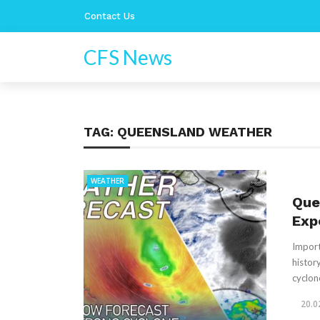
Contact Us
CFS News
TAG:
QUEENSLAND WEATHER
WEATHER
Que
Exp
Import
histor
cyclone
20.0