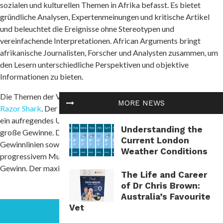
sozialen und kulturellen Themen in Afrika befasst. Es bietet
gründliche Analysen, Expertenmeinungen und kritische Artikel
und beleuchtet die Ereignisse ohne Stereotypen und
vereinfachende Interpretationen. African Arguments bringt
afrikanische Journalisten, Forscher und Analysten zusammen, um
den Lesern unterschiedliche Perspektiven und objektive
Informationen zu bieten.
Die Themen der Veröffentlichungen umfassen Konflikte und
MORE NEWS
Razor Shark
. Der beliebte Slot von Push Gaming bietet Spielern
ein aufregendes Unterwasserabenteuer mit der Möglichkeit auf
Understanding the
große Gewinne. Das Spiel hat 5 Walzen, 4 Reihen und 20 feste
Current London
Gewinnlinien sowie eine hohe Volatilität. Die Freispielfunktion mit
Weather Conditions
progressivem Multiplikator erhöht Ihre Chancen auf einen großen
Gewinn. Der maximale Gewinn kann das 5.000-fache erreichen.
The Life and Career
of Dr Chris Brown:
Australia’s Favourite
Vet